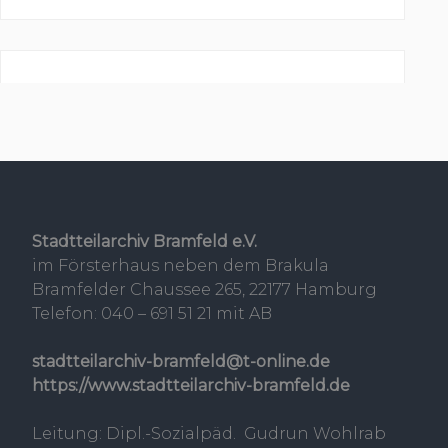
Stadtteilarchiv Bramfeld e.V.
im Försterhaus neben dem Brakula
Bramfelder Chaussee 265, 22177 Hamburg
Telefon: 040 – 691 51 21 mit AB
stadtteilarchiv-bramfeld@t-online.de
https://www.stadtteilarchiv-bramfeld.de
Leitung: Dipl.-Sozialpäd. Gudrun Wohlrab