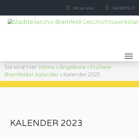
Wo wir sind
040-691 51 21
Skip
to
content
Sie sind hier:
Home
»
Angebote
»
Frühere
Bramfelder Kalender
»
Kalender 2023
KALENDER 2023