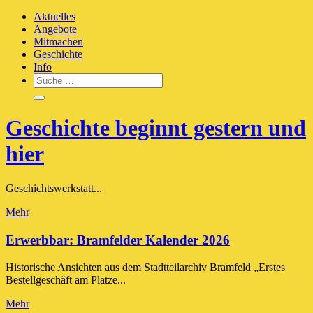
to
Das Stadtteilarchiv Bramfeld erforscht die örtliche Geschichte für und
Aktuelles
content
Stadtteilarchiv Bramfeld Geschichtswerkstatt
in Zusammenarbeit mit den Bürger-Innen
Angebote
Mitmachen
Geschichte
Info
Geschichte beginnt gestern und
hier
Geschichtswerkstatt...
Mehr
Erwerbbar: Bramfelder Kalender 2026
Historische Ansichten aus dem Stadtteilarchiv Bramfeld „Erstes
Bestellgeschäft am Platze...
Mehr