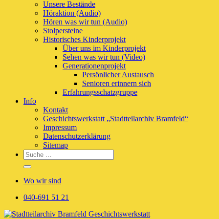
Unsere Bestände
Höraktion (Audio)
Hören was wir tun (Audio)
Stolpersteine
Historisches Kinderprojekt
Über uns im Kinderprojekt
Sehen was wir tun (Video)
Generationenprojekt
Persönlicher Austausch
Senioren erinnern sich
Erfahrungsschatzgruppe
Info
Kontakt
Geschichtswerkstatt „Stadtteilarchiv Bramfeld“
Impressum
Datenschutzerklärung
Sitemap
Wo wir sind
040-691 51 21
Skip