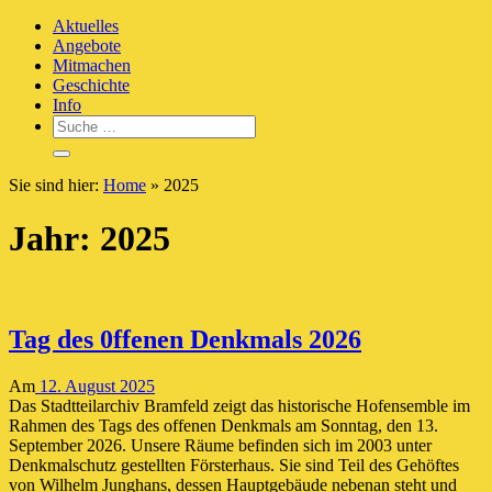
to
Das Stadtteilarchiv Bramfeld erforscht die örtliche Geschichte für und
Aktuelles
content
Stadtteilarchiv Bramfeld Geschichtswerkstatt
in Zusammenarbeit mit den Bürger-Innen
Angebote
Mitmachen
Geschichte
Info
Sie sind hier:
Home
»
2025
Jahr:
2025
Tag des 0ffenen Denkmals 2026
Am
12. August 2025
Das Stadtteilarchiv Bramfeld zeigt das historische Hofensemble im
Rahmen des Tags des offenen Denkmals am Sonntag, den 13.
September 2026. Unsere Räume befinden sich im 2003 unter
Denkmalschutz gestellten Försterhaus. Sie sind Teil des Gehöftes
von Wilhelm Junghans, dessen Hauptgebäude nebenan steht und