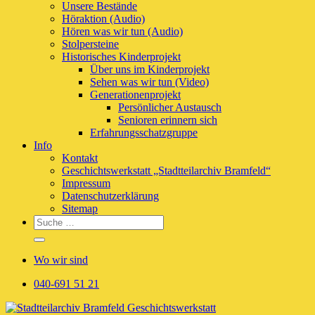
Unsere Bestände
Höraktion (Audio)
Hören was wir tun (Audio)
Stolpersteine
Historisches Kinderprojekt
Über uns im Kinderprojekt
Sehen was wir tun (Video)
Generationenprojekt
Persönlicher Austausch
Senioren erinnern sich
Erfahrungsschatzgruppe
Info
Kontakt
Geschichtswerkstatt „Stadtteilarchiv Bramfeld“
Impressum
Datenschutzerklärung
Sitemap
Wo wir sind
040-691 51 21
Skip